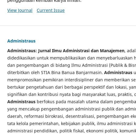
penggunaan kembali karya ilmiah.
View Journal
Current Issue
Administraus
Administraus: Jurnal Ilmu Administrasi dan Manajemen
, ada
didedikasikan untuk mempublikasikan dan menyebarluaskan has
dan pengembangan di bidang Ilmu Administrasi (Publik & Bi
diterbitkan oleh STIA Bina Banua Banjarmasin.
Administraus
u
mempromosikan pemikiran interdisipliner dan memberikan se
bertukar pengetahuan dari berbagai perspektif dan lokasi, y
signifikan dan kontribusi nyata bagi masyarakat luas, praktis,
Administraus
berfokus pada masalah utama dalam pengemban
yang mencakup pengembangan administrasi publik dan admini
daerah, reformasi birokrasi, desentralisasi, pengembangan e
tata kelola pemerintahan, kebijakan publik, ilmu administrasi
administrasi pendidikan, politik fiskal, ekonomi politik, komuni