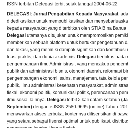
ISSN terbitan Delegasi terbit sejak tanggal 2004-06-22
DELEGASI: Jurnal Pengabdian Kepada Masyarakat
, ad
didedikasikan untuk mempublikasikan dan menyebarluaska
kepada masyarakat yang diterbitkan oleh STIA Bina Banua
Delegasi
utamanya ditujukan untuk mempromosikan pemikira
memberikan sebuah platform untuk bertukar pengetahuan dar
dan lokasi, yang memiliki dampak signifikan dan kontribusi
luas, praktis, dan dunia akademis.
Delegasi
berfokus pada 
pengembangan ilmu Administrasi, yang mencakup pengemb
publik dan administrasi bisnis, otonomi daerah, reformasi bir
pengembangan ekonomi, sains, manajemen, tata kelola pem
publik, ilmu administrasi kesehatan masyarakat, administrasi
fiskal, ekonomi politik, komunikasi politik, perencanaan 
ilmu sosial lainnya.
Delegasi
terbit 3 kali dalam setahun
(Ja
September)
dengan e-ISSN 2580-9695 (online) Tahun: 201
menawarkan akses terbuka, kontennya dilisensikan di baw
yang setara sebagai lisensi optimal untuk publikasi, distri