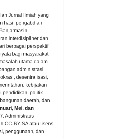
alah Jurnal Ilmiah yang
n hasil pengabdian
 Banjarmasin.
n interdisipliner dan
i berbagai perspektif
 nyata bagi masyarakat
masalah utama dalam
angan administrasi
okrasi, desentralisasi,
erintahan, kebijakan
 pendidikan, politik
pembangunan daerah, dan
nuari, Mei, dan
7. Administraus
ah CC-BY-SA atau lisensi
busi, penggunaan, dan