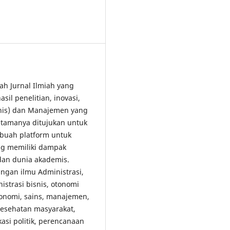
lah Jurnal Ilmiah yang
il penelitian, inovasi,
snis) dan Manajemen yang
tamanya ditujukan untuk
buah platform untuk
ang memiliki dampak
 dan dunia akademis.
gan ilmu Administrasi,
strasi bisnis, otonomi
konomi, sains, manajemen,
 kesehatan masyarakat,
kasi politik, perencanaan