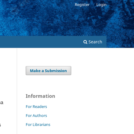
Register
Login
Search
Make a Submission
Information
na
For Readers
For Authors
For Librarians
s