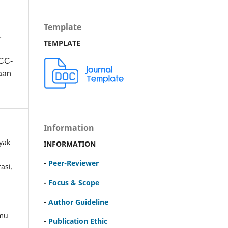
Template
,
TEMPLATE
 CC-
naan
Information
yak
INFORMATION
-
Peer-Reviewer
asi.
-
Focus & Scope
-
Author Guideline
lmu
-
Publication Ethic