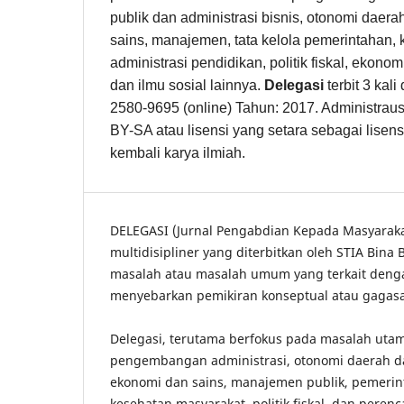
publik dan administrasi bisnis, otonomi daera
sains, manajemen, tata kelola pemerintahan, 
administrasi pendidikan, politik fiskal, ekon
dan ilmu sosial lainnya.
Delegasi
terbit 3 kal
2580-9695 (online) Tahun: 2017. Administrau
BY-SA atau lisensi yang setara sebagai lisens
kembali karya ilmiah.
DELEGASI (Jurnal Pengabdian Kepada Masyarakat
multidisipliner yang diterbitkan oleh STIA Bin
masalah atau masalah umum yang terkait denga
menyebarkan pemikiran konseptual atau gagasan 
Delegasi, terutama berfokus pada masalah ut
pengembangan administrasi, otonomi daerah da
ekonomi dan sains, manajemen publik, pemerin
kesehatan masyarakat, politik fiskal, dan
perenc