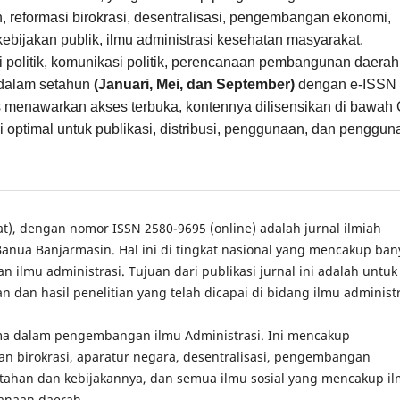
h, reformasi birokrasi, desentralisasi, pengembangan ekonomi,
kebijakan publik, ilmu administrasi kesehatan masyarakat,
omi politik, komunikasi politik, perencanaan pembangunan daerah
i dalam setahun
(Januari, Mei, dan September)
dengan e-ISSN
s menawarkan akses terbuka, kontennya dilisensikan di bawah
i optimal untuk publikasi, distribusi, penggunaan, dan penggu
), dengan nomor ISSN 2580-9695 (online) adalah jurnal ilmiah
a Banua Banjarmasin.
Hal ini di tingkat nasional yang mencakup ban
n ilmu administrasi.
Tujuan dari publikasi jurnal ini adalah untuk
dan hasil penelitian yang telah dicapai di bidang ilmu administr
ama dalam pengembangan ilmu Administrasi.
Ini mencakup
n birokrasi, aparatur negara, desentralisasi, pengembangan
tahan dan kebijakannya, dan semua ilmu sosial yang mencakup i
anaan daerah.