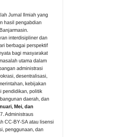
alah Jurnal Ilmiah yang
n hasil pengabdian
 Banjarmasin.
n interdisipliner dan
i berbagai perspektif
 nyata bagi masyarakat
masalah utama dalam
angan administrasi
okrasi, desentralisasi,
erintahan, kebijakan
 pendidikan, politik
pembangunan daerah, dan
nuari, Mei, dan
7. Administraus
ah CC-BY-SA atau lisensi
busi, penggunaan, dan