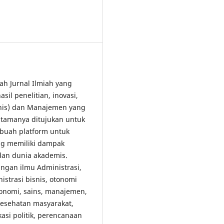
lah Jurnal Ilmiah yang
il penelitian, inovasi,
snis) dan Manajemen yang
tamanya ditujukan untuk
buah platform untuk
ang memiliki dampak
 dan dunia akademis.
gan ilmu Administrasi,
strasi bisnis, otonomi
konomi, sains, manajemen,
 kesehatan masyarakat,
kasi politik, perencanaan