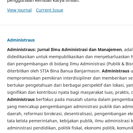
penggunaan kembali karya ilmiah.
View Journal
Current Issue
Administraus
Administraus: Jurnal Ilmu Administrasi dan Manajemen
, ada
didedikasikan untuk mempublikasikan dan menyebarluaskan has
dan pengembangan di bidang Ilmu Administrasi (Publik & Bi
diterbitkan oleh STIA Bina Banua Banjarmasin.
Administraus
u
mempromosikan pemikiran interdisipliner dan memberikan se
bertukar pengetahuan dari berbagai perspektif dan lokasi, y
signifikan dan kontribusi nyata bagi masyarakat luas, praktis,
Administraus
berfokus pada masalah utama dalam pengemban
yang mencakup pengembangan administrasi publik dan admini
daerah, reformasi birokrasi, desentralisasi, pengembangan e
tata kelola pemerintahan, kebijakan publik, ilmu administrasi
administrasi pendidikan, politik fiskal, ekonomi politik, komuni