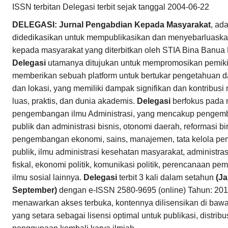
ISSN terbitan Delegasi terbit sejak tanggal 2004-06-22
DELEGASI: Jurnal Pengabdian Kepada Masyarakat
, ad
didedikasikan untuk mempublikasikan dan menyebarluaska
kepada masyarakat yang diterbitkan oleh STIA Bina Banua
Delegasi
utamanya ditujukan untuk mempromosikan pemikira
memberikan sebuah platform untuk bertukar pengetahuan dar
dan lokasi, yang memiliki dampak signifikan dan kontribusi
luas, praktis, dan dunia akademis.
Delegasi
berfokus pada 
pengembangan ilmu Administrasi, yang mencakup pengemb
publik dan administrasi bisnis, otonomi daerah, reformasi bir
pengembangan ekonomi, sains, manajemen, tata kelola pem
publik, ilmu administrasi kesehatan masyarakat, administrasi
fiskal, ekonomi politik, komunikasi politik, perencanaan 
ilmu sosial lainnya.
Delegasi
terbit 3 kali dalam setahun
(Ja
September)
dengan e-ISSN 2580-9695 (online) Tahun: 201
menawarkan akses terbuka, kontennya dilisensikan di baw
yang setara sebagai lisensi optimal untuk publikasi, distri