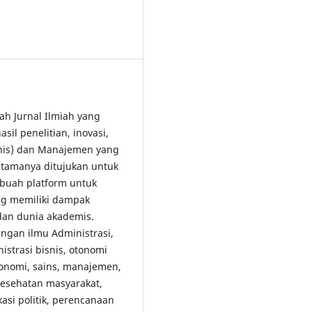
lah Jurnal Ilmiah yang
il penelitian, inovasi,
snis) dan Manajemen yang
tamanya ditujukan untuk
buah platform untuk
ang memiliki dampak
 dan dunia akademis.
gan ilmu Administrasi,
strasi bisnis, otonomi
konomi, sains, manajemen,
 kesehatan masyarakat,
kasi politik, perencanaan