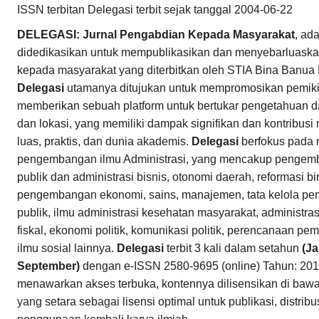
ISSN terbitan Delegasi terbit sejak tanggal 2004-06-22
DELEGASI: Jurnal Pengabdian Kepada Masyarakat
, ad
didedikasikan untuk mempublikasikan dan menyebarluaska
kepada masyarakat yang diterbitkan oleh STIA Bina Banua
Delegasi
utamanya ditujukan untuk mempromosikan pemikira
memberikan sebuah platform untuk bertukar pengetahuan dar
dan lokasi, yang memiliki dampak signifikan dan kontribusi
luas, praktis, dan dunia akademis.
Delegasi
berfokus pada 
pengembangan ilmu Administrasi, yang mencakup pengemb
publik dan administrasi bisnis, otonomi daerah, reformasi bir
pengembangan ekonomi, sains, manajemen, tata kelola pem
publik, ilmu administrasi kesehatan masyarakat, administrasi
fiskal, ekonomi politik, komunikasi politik, perencanaan 
ilmu sosial lainnya.
Delegasi
terbit 3 kali dalam setahun
(Ja
September)
dengan e-ISSN 2580-9695 (online) Tahun: 201
menawarkan akses terbuka, kontennya dilisensikan di baw
yang setara sebagai lisensi optimal untuk publikasi, distri