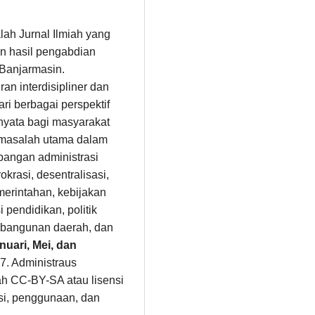
alah Jurnal Ilmiah yang
n hasil pengabdian
 Banjarmasin.
n interdisipliner dan
i berbagai perspektif
 nyata bagi masyarakat
masalah utama dalam
angan administrasi
okrasi, desentralisasi,
erintahan, kebijakan
 pendidikan, politik
pembangunan daerah, dan
nuari, Mei, dan
7. Administraus
ah CC-BY-SA atau lisensi
busi, penggunaan, dan