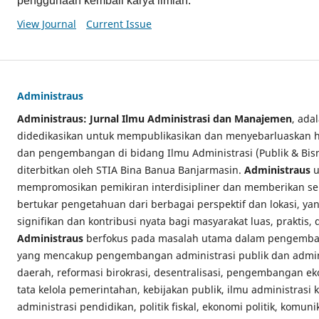
penggunaan kembali karya ilmiah.
View Journal
Current Issue
Administraus
Administraus: Jurnal Ilmu Administrasi dan Manajemen
, ada
didedikasikan untuk mempublikasikan dan menyebarluaskan has
dan pengembangan di bidang Ilmu Administrasi (Publik & Bi
diterbitkan oleh STIA Bina Banua Banjarmasin.
Administraus
u
mempromosikan pemikiran interdisipliner dan memberikan se
bertukar pengetahuan dari berbagai perspektif dan lokasi, y
signifikan dan kontribusi nyata bagi masyarakat luas, praktis,
Administraus
berfokus pada masalah utama dalam pengemban
yang mencakup pengembangan administrasi publik dan admini
daerah, reformasi birokrasi, desentralisasi, pengembangan e
tata kelola pemerintahan, kebijakan publik, ilmu administrasi
administrasi pendidikan, politik fiskal, ekonomi politik, komuni