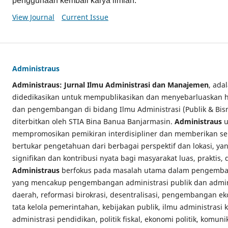
penggunaan kembali karya ilmiah.
View Journal
Current Issue
Administraus
Administraus: Jurnal Ilmu Administrasi dan Manajemen
, ada
didedikasikan untuk mempublikasikan dan menyebarluaskan has
dan pengembangan di bidang Ilmu Administrasi (Publik & Bi
diterbitkan oleh STIA Bina Banua Banjarmasin.
Administraus
u
mempromosikan pemikiran interdisipliner dan memberikan se
bertukar pengetahuan dari berbagai perspektif dan lokasi, y
signifikan dan kontribusi nyata bagi masyarakat luas, praktis,
Administraus
berfokus pada masalah utama dalam pengemban
yang mencakup pengembangan administrasi publik dan admini
daerah, reformasi birokrasi, desentralisasi, pengembangan e
tata kelola pemerintahan, kebijakan publik, ilmu administrasi
administrasi pendidikan, politik fiskal, ekonomi politik, komuni