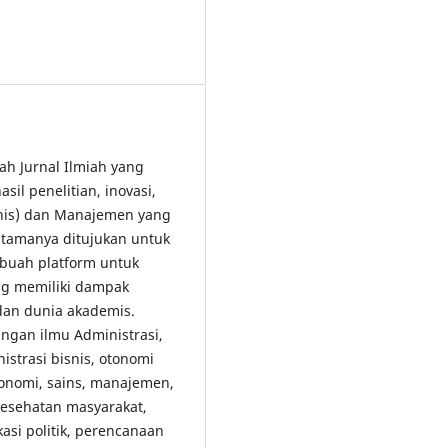
lah Jurnal Ilmiah yang
il penelitian, inovasi,
snis) dan Manajemen yang
tamanya ditujukan untuk
buah platform untuk
ang memiliki dampak
 dan dunia akademis.
gan ilmu Administrasi,
strasi bisnis, otonomi
konomi, sains, manajemen,
 kesehatan masyarakat,
kasi politik, perencanaan