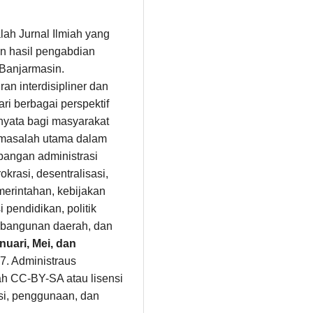
alah Jurnal Ilmiah yang
n hasil pengabdian
 Banjarmasin.
n interdisipliner dan
i berbagai perspektif
 nyata bagi masyarakat
masalah utama dalam
angan administrasi
okrasi, desentralisasi,
erintahan, kebijakan
 pendidikan, politik
pembangunan daerah, dan
nuari, Mei, dan
7. Administraus
ah CC-BY-SA atau lisensi
busi, penggunaan, dan