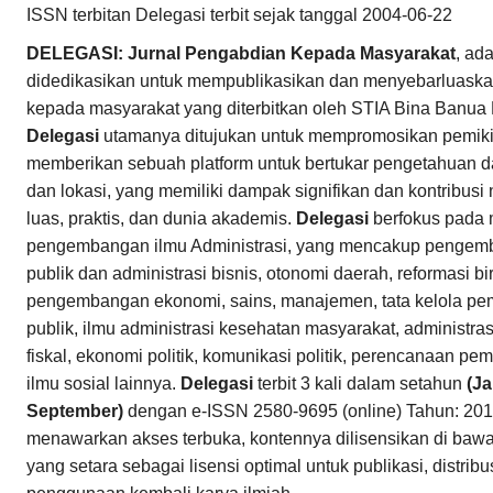
ISSN terbitan Delegasi terbit sejak tanggal 2004-06-22
DELEGASI: Jurnal Pengabdian Kepada Masyarakat
, ad
didedikasikan untuk mempublikasikan dan menyebarluaska
kepada masyarakat yang diterbitkan oleh STIA Bina Banua
Delegasi
utamanya ditujukan untuk mempromosikan pemikira
memberikan sebuah platform untuk bertukar pengetahuan dar
dan lokasi, yang memiliki dampak signifikan dan kontribusi
luas, praktis, dan dunia akademis.
Delegasi
berfokus pada 
pengembangan ilmu Administrasi, yang mencakup pengemb
publik dan administrasi bisnis, otonomi daerah, reformasi bir
pengembangan ekonomi, sains, manajemen, tata kelola pem
publik, ilmu administrasi kesehatan masyarakat, administrasi
fiskal, ekonomi politik, komunikasi politik, perencanaan 
ilmu sosial lainnya.
Delegasi
terbit 3 kali dalam setahun
(Ja
September)
dengan e-ISSN 2580-9695 (online) Tahun: 201
menawarkan akses terbuka, kontennya dilisensikan di baw
yang setara sebagai lisensi optimal untuk publikasi, distri