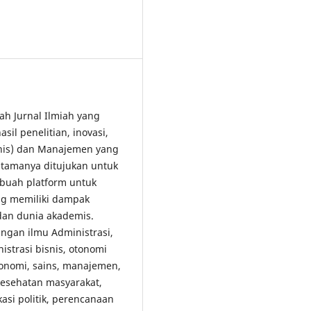
lah Jurnal Ilmiah yang
il penelitian, inovasi,
snis) dan Manajemen yang
tamanya ditujukan untuk
buah platform untuk
ang memiliki dampak
 dan dunia akademis.
gan ilmu Administrasi,
strasi bisnis, otonomi
konomi, sains, manajemen,
 kesehatan masyarakat,
kasi politik, perencanaan