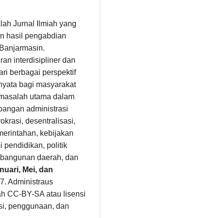
alah Jurnal Ilmiah yang
n hasil pengabdian
 Banjarmasin.
n interdisipliner dan
i berbagai perspektif
 nyata bagi masyarakat
masalah utama dalam
angan administrasi
okrasi, desentralisasi,
erintahan, kebijakan
 pendidikan, politik
pembangunan daerah, dan
nuari, Mei, dan
7. Administraus
ah CC-BY-SA atau lisensi
busi, penggunaan, dan