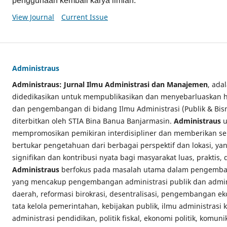
penggunaan kembali karya ilmiah.
View Journal
Current Issue
Administraus
Administraus: Jurnal Ilmu Administrasi dan Manajemen
, ada
didedikasikan untuk mempublikasikan dan menyebarluaskan has
dan pengembangan di bidang Ilmu Administrasi (Publik & Bi
diterbitkan oleh STIA Bina Banua Banjarmasin.
Administraus
u
mempromosikan pemikiran interdisipliner dan memberikan se
bertukar pengetahuan dari berbagai perspektif dan lokasi, y
signifikan dan kontribusi nyata bagi masyarakat luas, praktis,
Administraus
berfokus pada masalah utama dalam pengemban
yang mencakup pengembangan administrasi publik dan admini
daerah, reformasi birokrasi, desentralisasi, pengembangan e
tata kelola pemerintahan, kebijakan publik, ilmu administrasi
administrasi pendidikan, politik fiskal, ekonomi politik, komuni