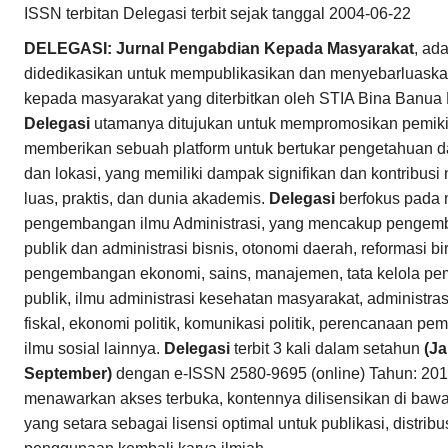
ISSN terbitan Delegasi terbit sejak tanggal 2004-06-22
DELEGASI: Jurnal Pengabdian Kepada Masyarakat
, ad
didedikasikan untuk mempublikasikan dan menyebarluaska
kepada masyarakat yang diterbitkan oleh STIA Bina Banua
Delegasi
utamanya ditujukan untuk mempromosikan pemikira
memberikan sebuah platform untuk bertukar pengetahuan dar
dan lokasi, yang memiliki dampak signifikan dan kontribusi
luas, praktis, dan dunia akademis.
Delegasi
berfokus pada 
pengembangan ilmu Administrasi, yang mencakup pengemb
publik dan administrasi bisnis, otonomi daerah, reformasi bir
pengembangan ekonomi, sains, manajemen, tata kelola pem
publik, ilmu administrasi kesehatan masyarakat, administrasi
fiskal, ekonomi politik, komunikasi politik, perencanaan 
ilmu sosial lainnya.
Delegasi
terbit 3 kali dalam setahun
(Ja
September)
dengan e-ISSN 2580-9695 (online) Tahun: 201
menawarkan akses terbuka, kontennya dilisensikan di baw
yang setara sebagai lisensi optimal untuk publikasi, distri