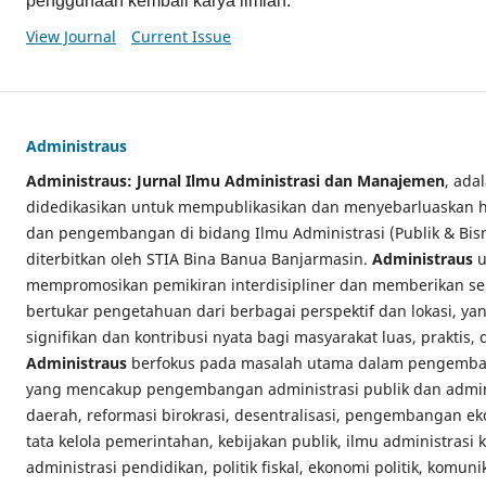
penggunaan kembali karya ilmiah.
View Journal
Current Issue
Administraus
Administraus: Jurnal Ilmu Administrasi dan Manajemen
, ada
didedikasikan untuk mempublikasikan dan menyebarluaskan has
dan pengembangan di bidang Ilmu Administrasi (Publik & Bi
diterbitkan oleh STIA Bina Banua Banjarmasin.
Administraus
u
mempromosikan pemikiran interdisipliner dan memberikan se
bertukar pengetahuan dari berbagai perspektif dan lokasi, y
signifikan dan kontribusi nyata bagi masyarakat luas, praktis,
Administraus
berfokus pada masalah utama dalam pengemban
yang mencakup pengembangan administrasi publik dan admini
daerah, reformasi birokrasi, desentralisasi, pengembangan e
tata kelola pemerintahan, kebijakan publik, ilmu administrasi
administrasi pendidikan, politik fiskal, ekonomi politik, komuni