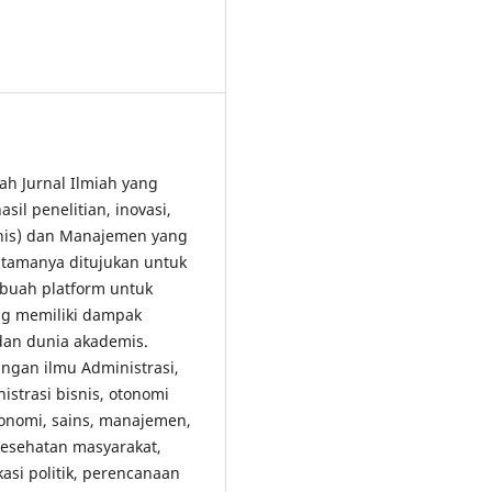
lah Jurnal Ilmiah yang
il penelitian, inovasi,
snis) dan Manajemen yang
tamanya ditujukan untuk
buah platform untuk
ang memiliki dampak
 dan dunia akademis.
gan ilmu Administrasi,
strasi bisnis, otonomi
konomi, sains, manajemen,
 kesehatan masyarakat,
kasi politik, perencanaan