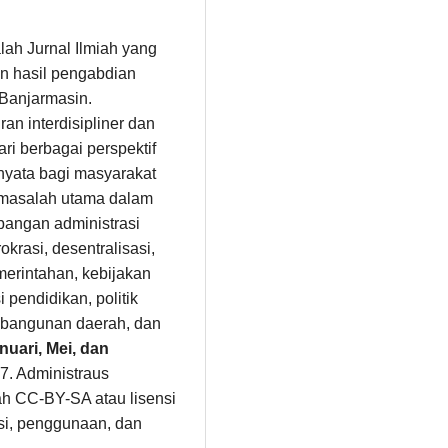
alah Jurnal Ilmiah yang
n hasil pengabdian
 Banjarmasin.
n interdisipliner dan
i berbagai perspektif
 nyata bagi masyarakat
masalah utama dalam
angan administrasi
okrasi, desentralisasi,
erintahan, kebijakan
 pendidikan, politik
pembangunan daerah, dan
nuari, Mei, dan
7. Administraus
ah CC-BY-SA atau lisensi
busi, penggunaan, dan