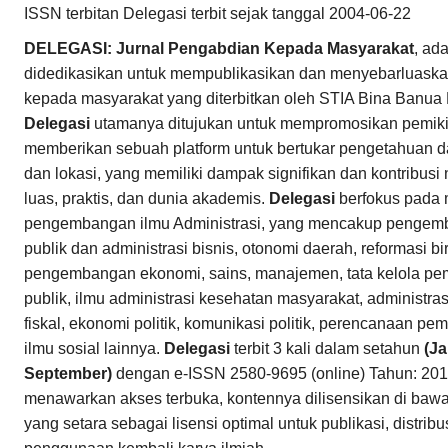
ISSN terbitan Delegasi terbit sejak tanggal 2004-06-22
DELEGASI: Jurnal Pengabdian Kepada Masyarakat
, ad
didedikasikan untuk mempublikasikan dan menyebarluaska
kepada masyarakat yang diterbitkan oleh STIA Bina Banua
Delegasi
utamanya ditujukan untuk mempromosikan pemikira
memberikan sebuah platform untuk bertukar pengetahuan dar
dan lokasi, yang memiliki dampak signifikan dan kontribusi
luas, praktis, dan dunia akademis.
Delegasi
berfokus pada 
pengembangan ilmu Administrasi, yang mencakup pengemb
publik dan administrasi bisnis, otonomi daerah, reformasi bir
pengembangan ekonomi, sains, manajemen, tata kelola pem
publik, ilmu administrasi kesehatan masyarakat, administrasi
fiskal, ekonomi politik, komunikasi politik, perencanaan 
ilmu sosial lainnya.
Delegasi
terbit 3 kali dalam setahun
(Ja
September)
dengan e-ISSN 2580-9695 (online) Tahun: 201
menawarkan akses terbuka, kontennya dilisensikan di baw
yang setara sebagai lisensi optimal untuk publikasi, distri