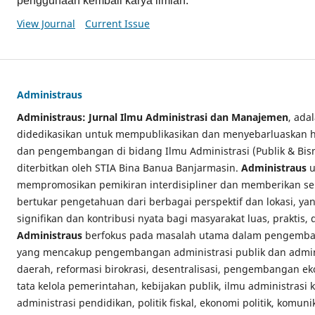
penggunaan kembali karya ilmiah.
View Journal
Current Issue
Administraus
Administraus: Jurnal Ilmu Administrasi dan Manajemen
, ada
didedikasikan untuk mempublikasikan dan menyebarluaskan has
dan pengembangan di bidang Ilmu Administrasi (Publik & Bi
diterbitkan oleh STIA Bina Banua Banjarmasin.
Administraus
u
mempromosikan pemikiran interdisipliner dan memberikan se
bertukar pengetahuan dari berbagai perspektif dan lokasi, y
signifikan dan kontribusi nyata bagi masyarakat luas, praktis,
Administraus
berfokus pada masalah utama dalam pengemban
yang mencakup pengembangan administrasi publik dan admini
daerah, reformasi birokrasi, desentralisasi, pengembangan e
tata kelola pemerintahan, kebijakan publik, ilmu administrasi
administrasi pendidikan, politik fiskal, ekonomi politik, komuni