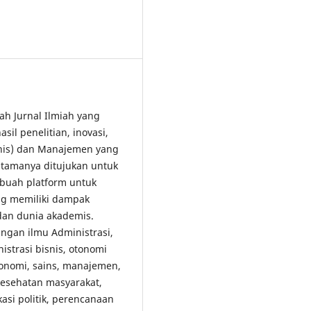
lah Jurnal Ilmiah yang
il penelitian, inovasi,
snis) dan Manajemen yang
tamanya ditujukan untuk
buah platform untuk
ang memiliki dampak
 dan dunia akademis.
gan ilmu Administrasi,
strasi bisnis, otonomi
konomi, sains, manajemen,
 kesehatan masyarakat,
kasi politik, perencanaan