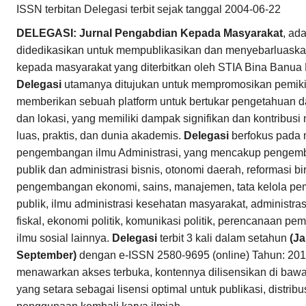
ISSN terbitan Delegasi terbit sejak tanggal 2004-06-22
DELEGASI: Jurnal Pengabdian Kepada Masyarakat
, ad
didedikasikan untuk mempublikasikan dan menyebarluaska
kepada masyarakat yang diterbitkan oleh STIA Bina Banua
Delegasi
utamanya ditujukan untuk mempromosikan pemikira
memberikan sebuah platform untuk bertukar pengetahuan dar
dan lokasi, yang memiliki dampak signifikan dan kontribusi
luas, praktis, dan dunia akademis.
Delegasi
berfokus pada 
pengembangan ilmu Administrasi, yang mencakup pengemb
publik dan administrasi bisnis, otonomi daerah, reformasi bir
pengembangan ekonomi, sains, manajemen, tata kelola pem
publik, ilmu administrasi kesehatan masyarakat, administrasi
fiskal, ekonomi politik, komunikasi politik, perencanaan 
ilmu sosial lainnya.
Delegasi
terbit 3 kali dalam setahun
(Ja
September)
dengan e-ISSN 2580-9695 (online) Tahun: 201
menawarkan akses terbuka, kontennya dilisensikan di baw
yang setara sebagai lisensi optimal untuk publikasi, distri