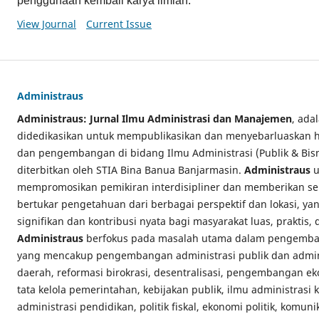
penggunaan kembali karya ilmiah.
View Journal
Current Issue
Administraus
Administraus: Jurnal Ilmu Administrasi dan Manajemen
, ada
didedikasikan untuk mempublikasikan dan menyebarluaskan has
dan pengembangan di bidang Ilmu Administrasi (Publik & Bi
diterbitkan oleh STIA Bina Banua Banjarmasin.
Administraus
u
mempromosikan pemikiran interdisipliner dan memberikan se
bertukar pengetahuan dari berbagai perspektif dan lokasi, y
signifikan dan kontribusi nyata bagi masyarakat luas, praktis,
Administraus
berfokus pada masalah utama dalam pengemban
yang mencakup pengembangan administrasi publik dan admini
daerah, reformasi birokrasi, desentralisasi, pengembangan e
tata kelola pemerintahan, kebijakan publik, ilmu administrasi
administrasi pendidikan, politik fiskal, ekonomi politik, komuni