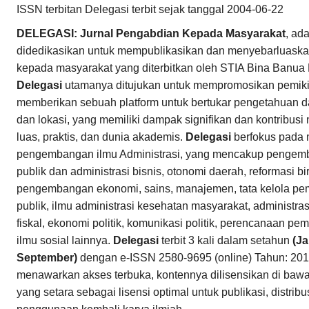
ISSN terbitan Delegasi terbit sejak tanggal 2004-06-22
DELEGASI: Jurnal Pengabdian Kepada Masyarakat
, ad
didedikasikan untuk mempublikasikan dan menyebarluaska
kepada masyarakat yang diterbitkan oleh STIA Bina Banua
Delegasi
utamanya ditujukan untuk mempromosikan pemikira
memberikan sebuah platform untuk bertukar pengetahuan dar
dan lokasi, yang memiliki dampak signifikan dan kontribusi
luas, praktis, dan dunia akademis.
Delegasi
berfokus pada 
pengembangan ilmu Administrasi, yang mencakup pengemb
publik dan administrasi bisnis, otonomi daerah, reformasi bir
pengembangan ekonomi, sains, manajemen, tata kelola pem
publik, ilmu administrasi kesehatan masyarakat, administrasi
fiskal, ekonomi politik, komunikasi politik, perencanaan 
ilmu sosial lainnya.
Delegasi
terbit 3 kali dalam setahun
(Ja
September)
dengan e-ISSN 2580-9695 (online) Tahun: 201
menawarkan akses terbuka, kontennya dilisensikan di baw
yang setara sebagai lisensi optimal untuk publikasi, distri