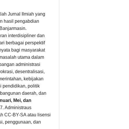
alah Jurnal Ilmiah yang
n hasil pengabdian
 Banjarmasin.
n interdisipliner dan
i berbagai perspektif
 nyata bagi masyarakat
masalah utama dalam
angan administrasi
okrasi, desentralisasi,
erintahan, kebijakan
 pendidikan, politik
pembangunan daerah, dan
nuari, Mei, dan
7. Administraus
ah CC-BY-SA atau lisensi
busi, penggunaan, dan