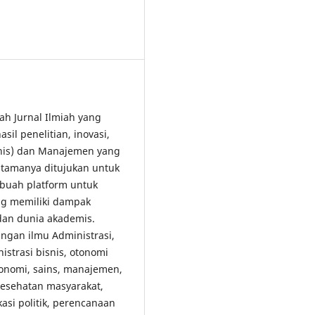
lah Jurnal Ilmiah yang
il penelitian, inovasi,
snis) dan Manajemen yang
tamanya ditujukan untuk
buah platform untuk
ang memiliki dampak
 dan dunia akademis.
gan ilmu Administrasi,
strasi bisnis, otonomi
konomi, sains, manajemen,
 kesehatan masyarakat,
kasi politik, perencanaan