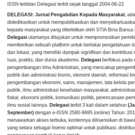
ISSN terbitan Delegasi terbit sejak tanggal 2004-06-22
DELEGASI: Jurnal Pengabdian Kepada Masyarakat
, ad
didedikasikan untuk mempublikasikan dan menyebarluaska
kepada masyarakat yang diterbitkan oleh STIA Bina Banua
Delegasi
utamanya ditujukan untuk mempromosikan pemikira
memberikan sebuah platform untuk bertukar pengetahuan dar
dan lokasi, yang memiliki dampak signifikan dan kontribusi
luas, praktis, dan dunia akademis.
Delegasi
berfokus pada 
pengembangan ilmu Administrasi, yang mencakup pengemb
publik dan administrasi bisnis, otonomi daerah, reformasi bir
pengembangan ekonomi, sains, manajemen, tata kelola pem
publik, ilmu administrasi kesehatan masyarakat, administrasi
fiskal, ekonomi politik, komunikasi politik, perencanaan 
ilmu sosial lainnya.
Delegasi
terbit 3 kali dalam setahun
(Ja
September)
dengan e-ISSN 2580-9695 (online) Tahun: 201
menawarkan akses terbuka, kontennya dilisensikan di baw
yang setara sebagai lisensi optimal untuk publikasi, distri