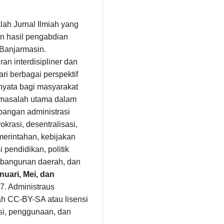
alah Jurnal Ilmiah yang
n hasil pengabdian
 Banjarmasin.
n interdisipliner dan
i berbagai perspektif
 nyata bagi masyarakat
masalah utama dalam
angan administrasi
okrasi, desentralisasi,
erintahan, kebijakan
 pendidikan, politik
pembangunan daerah, dan
nuari, Mei, dan
7. Administraus
ah CC-BY-SA atau lisensi
busi, penggunaan, dan