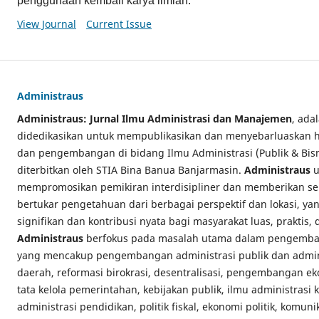
penggunaan kembali karya ilmiah.
View Journal
Current Issue
Administraus
Administraus: Jurnal Ilmu Administrasi dan Manajemen
, ada
didedikasikan untuk mempublikasikan dan menyebarluaskan has
dan pengembangan di bidang Ilmu Administrasi (Publik & Bi
diterbitkan oleh STIA Bina Banua Banjarmasin.
Administraus
u
mempromosikan pemikiran interdisipliner dan memberikan se
bertukar pengetahuan dari berbagai perspektif dan lokasi, y
signifikan dan kontribusi nyata bagi masyarakat luas, praktis,
Administraus
berfokus pada masalah utama dalam pengemban
yang mencakup pengembangan administrasi publik dan admini
daerah, reformasi birokrasi, desentralisasi, pengembangan e
tata kelola pemerintahan, kebijakan publik, ilmu administrasi
administrasi pendidikan, politik fiskal, ekonomi politik, komuni