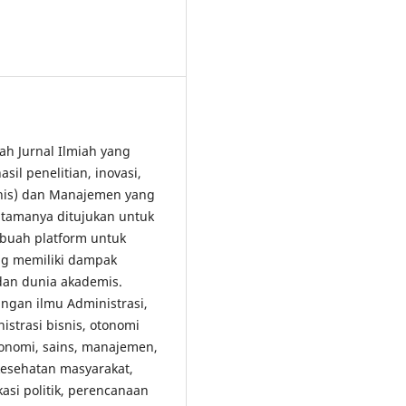
lah Jurnal Ilmiah yang
il penelitian, inovasi,
snis) dan Manajemen yang
tamanya ditujukan untuk
buah platform untuk
ang memiliki dampak
 dan dunia akademis.
gan ilmu Administrasi,
strasi bisnis, otonomi
konomi, sains, manajemen,
 kesehatan masyarakat,
kasi politik, perencanaan