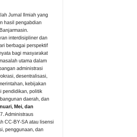
alah Jurnal Ilmiah yang
n hasil pengabdian
 Banjarmasin.
n interdisipliner dan
i berbagai perspektif
 nyata bagi masyarakat
masalah utama dalam
angan administrasi
okrasi, desentralisasi,
erintahan, kebijakan
 pendidikan, politik
pembangunan daerah, dan
nuari, Mei, dan
7. Administraus
ah CC-BY-SA atau lisensi
busi, penggunaan, dan