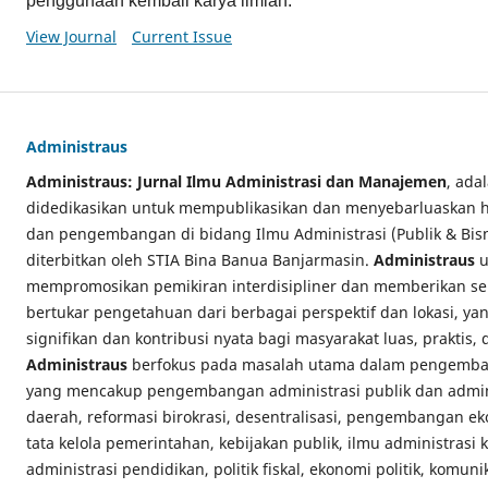
penggunaan kembali karya ilmiah.
View Journal
Current Issue
Administraus
Administraus: Jurnal Ilmu Administrasi dan Manajemen
, ada
didedikasikan untuk mempublikasikan dan menyebarluaskan has
dan pengembangan di bidang Ilmu Administrasi (Publik & Bi
diterbitkan oleh STIA Bina Banua Banjarmasin.
Administraus
u
mempromosikan pemikiran interdisipliner dan memberikan se
bertukar pengetahuan dari berbagai perspektif dan lokasi, y
signifikan dan kontribusi nyata bagi masyarakat luas, praktis,
Administraus
berfokus pada masalah utama dalam pengemban
yang mencakup pengembangan administrasi publik dan admini
daerah, reformasi birokrasi, desentralisasi, pengembangan e
tata kelola pemerintahan, kebijakan publik, ilmu administrasi
administrasi pendidikan, politik fiskal, ekonomi politik, komuni