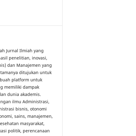
lah Jurnal Ilmiah yang
il penelitian, inovasi,
snis) dan Manajemen yang
tamanya ditujukan untuk
buah platform untuk
ang memiliki dampak
 dan dunia akademis.
gan ilmu Administrasi,
strasi bisnis, otonomi
konomi, sains, manajemen,
 kesehatan masyarakat,
kasi politik, perencanaan