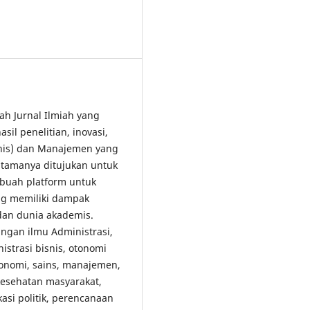
lah Jurnal Ilmiah yang
il penelitian, inovasi,
snis) dan Manajemen yang
tamanya ditujukan untuk
buah platform untuk
ang memiliki dampak
 dan dunia akademis.
gan ilmu Administrasi,
strasi bisnis, otonomi
konomi, sains, manajemen,
 kesehatan masyarakat,
kasi politik, perencanaan