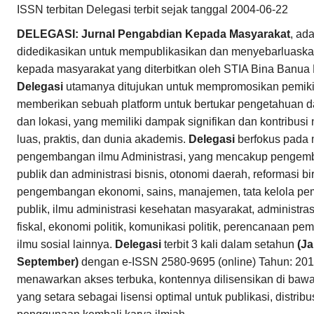
ISSN terbitan Delegasi terbit sejak tanggal 2004-06-22
DELEGASI: Jurnal Pengabdian Kepada Masyarakat
, ad
didedikasikan untuk mempublikasikan dan menyebarluaska
kepada masyarakat yang diterbitkan oleh STIA Bina Banua
Delegasi
utamanya ditujukan untuk mempromosikan pemikira
memberikan sebuah platform untuk bertukar pengetahuan dar
dan lokasi, yang memiliki dampak signifikan dan kontribusi
luas, praktis, dan dunia akademis.
Delegasi
berfokus pada 
pengembangan ilmu Administrasi, yang mencakup pengemb
publik dan administrasi bisnis, otonomi daerah, reformasi bir
pengembangan ekonomi, sains, manajemen, tata kelola pem
publik, ilmu administrasi kesehatan masyarakat, administrasi
fiskal, ekonomi politik, komunikasi politik, perencanaan 
ilmu sosial lainnya.
Delegasi
terbit 3 kali dalam setahun
(Ja
September)
dengan e-ISSN 2580-9695 (online) Tahun: 201
menawarkan akses terbuka, kontennya dilisensikan di baw
yang setara sebagai lisensi optimal untuk publikasi, distri