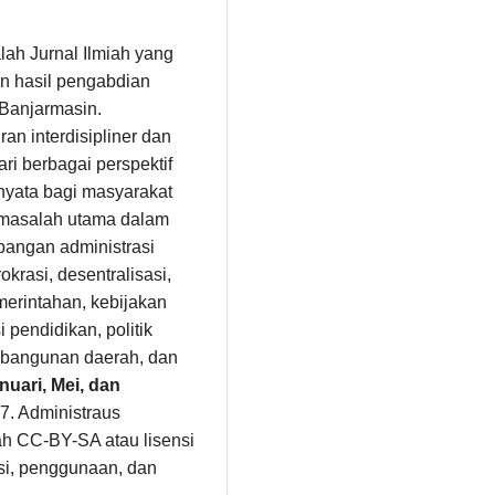
alah Jurnal Ilmiah yang
n hasil pengabdian
 Banjarmasin.
n interdisipliner dan
i berbagai perspektif
 nyata bagi masyarakat
masalah utama dalam
angan administrasi
okrasi, desentralisasi,
erintahan, kebijakan
 pendidikan, politik
pembangunan daerah, dan
nuari, Mei, dan
7. Administraus
ah CC-BY-SA atau lisensi
busi, penggunaan, dan