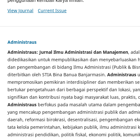
penggunaan kembali karya ilmiah.
View Journal
Current Issue
Administraus
Administraus: Jurnal Ilmu Administrasi dan Manajemen
, ada
didedikasikan untuk mempublikasikan dan menyebarluaskan has
dan pengembangan di bidang Ilmu Administrasi (Publik & Bi
diterbitkan oleh STIA Bina Banua Banjarmasin.
Administraus
u
mempromosikan pemikiran interdisipliner dan memberikan se
bertukar pengetahuan dari berbagai perspektif dan lokasi, y
signifikan dan kontribusi nyata bagi masyarakat luas, praktis,
Administraus
berfokus pada masalah utama dalam pengemban
yang mencakup pengembangan administrasi publik dan admini
daerah, reformasi birokrasi, desentralisasi, pengembangan e
tata kelola pemerintahan, kebijakan publik, ilmu administrasi
administrasi pendidikan, politik fiskal, ekonomi politik, komuni