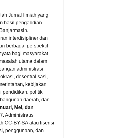
alah Jurnal Ilmiah yang
n hasil pengabdian
 Banjarmasin.
n interdisipliner dan
i berbagai perspektif
 nyata bagi masyarakat
masalah utama dalam
angan administrasi
okrasi, desentralisasi,
erintahan, kebijakan
 pendidikan, politik
pembangunan daerah, dan
nuari, Mei, dan
7. Administraus
ah CC-BY-SA atau lisensi
busi, penggunaan, dan