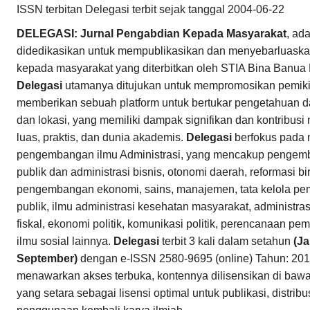
ISSN terbitan Delegasi terbit sejak tanggal 2004-06-22
DELEGASI: Jurnal Pengabdian Kepada Masyarakat
, ad
didedikasikan untuk mempublikasikan dan menyebarluaska
kepada masyarakat yang diterbitkan oleh STIA Bina Banua
Delegasi
utamanya ditujukan untuk mempromosikan pemikira
memberikan sebuah platform untuk bertukar pengetahuan dar
dan lokasi, yang memiliki dampak signifikan dan kontribusi
luas, praktis, dan dunia akademis.
Delegasi
berfokus pada 
pengembangan ilmu Administrasi, yang mencakup pengemb
publik dan administrasi bisnis, otonomi daerah, reformasi bir
pengembangan ekonomi, sains, manajemen, tata kelola pem
publik, ilmu administrasi kesehatan masyarakat, administrasi
fiskal, ekonomi politik, komunikasi politik, perencanaan 
ilmu sosial lainnya.
Delegasi
terbit 3 kali dalam setahun
(Ja
September)
dengan e-ISSN 2580-9695 (online) Tahun: 201
menawarkan akses terbuka, kontennya dilisensikan di baw
yang setara sebagai lisensi optimal untuk publikasi, distri