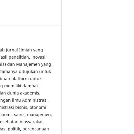
lah Jurnal Ilmiah yang
il penelitian, inovasi,
snis) dan Manajemen yang
tamanya ditujukan untuk
buah platform untuk
ang memiliki dampak
 dan dunia akademis.
gan ilmu Administrasi,
strasi bisnis, otonomi
konomi, sains, manajemen,
 kesehatan masyarakat,
kasi politik, perencanaan