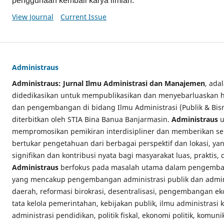
penggunaan kembali karya ilmiah.
View Journal
Current Issue
Administraus
Administraus: Jurnal Ilmu Administrasi dan Manajemen
, ada
didedikasikan untuk mempublikasikan dan menyebarluaskan has
dan pengembangan di bidang Ilmu Administrasi (Publik & Bi
diterbitkan oleh STIA Bina Banua Banjarmasin.
Administraus
u
mempromosikan pemikiran interdisipliner dan memberikan se
bertukar pengetahuan dari berbagai perspektif dan lokasi, y
signifikan dan kontribusi nyata bagi masyarakat luas, praktis,
Administraus
berfokus pada masalah utama dalam pengemban
yang mencakup pengembangan administrasi publik dan admini
daerah, reformasi birokrasi, desentralisasi, pengembangan e
tata kelola pemerintahan, kebijakan publik, ilmu administrasi
administrasi pendidikan, politik fiskal, ekonomi politik, komuni