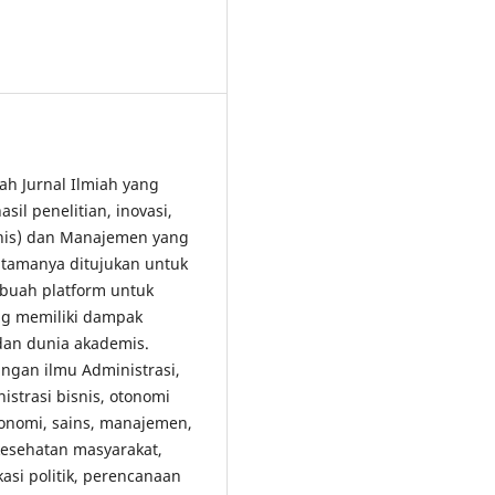
lah Jurnal Ilmiah yang
il penelitian, inovasi,
snis) dan Manajemen yang
tamanya ditujukan untuk
buah platform untuk
ang memiliki dampak
 dan dunia akademis.
gan ilmu Administrasi,
strasi bisnis, otonomi
konomi, sains, manajemen,
 kesehatan masyarakat,
kasi politik, perencanaan