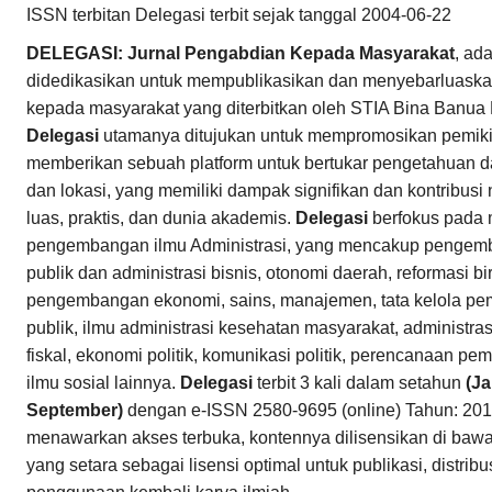
ISSN terbitan Delegasi terbit sejak tanggal 2004-06-22
DELEGASI: Jurnal Pengabdian Kepada Masyarakat
, ad
didedikasikan untuk mempublikasikan dan menyebarluaska
kepada masyarakat yang diterbitkan oleh STIA Bina Banua
Delegasi
utamanya ditujukan untuk mempromosikan pemikira
memberikan sebuah platform untuk bertukar pengetahuan dar
dan lokasi, yang memiliki dampak signifikan dan kontribusi
luas, praktis, dan dunia akademis.
Delegasi
berfokus pada 
pengembangan ilmu Administrasi, yang mencakup pengemb
publik dan administrasi bisnis, otonomi daerah, reformasi bir
pengembangan ekonomi, sains, manajemen, tata kelola pem
publik, ilmu administrasi kesehatan masyarakat, administrasi
fiskal, ekonomi politik, komunikasi politik, perencanaan 
ilmu sosial lainnya.
Delegasi
terbit 3 kali dalam setahun
(Ja
September)
dengan e-ISSN 2580-9695 (online) Tahun: 201
menawarkan akses terbuka, kontennya dilisensikan di baw
yang setara sebagai lisensi optimal untuk publikasi, distri