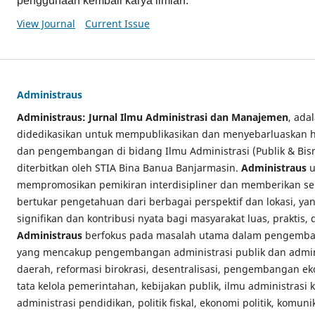
penggunaan kembali karya ilmiah.
View Journal
Current Issue
Administraus
Administraus: Jurnal Ilmu Administrasi dan Manajemen
, ada
didedikasikan untuk mempublikasikan dan menyebarluaskan has
dan pengembangan di bidang Ilmu Administrasi (Publik & Bi
diterbitkan oleh STIA Bina Banua Banjarmasin.
Administraus
u
mempromosikan pemikiran interdisipliner dan memberikan se
bertukar pengetahuan dari berbagai perspektif dan lokasi, y
signifikan dan kontribusi nyata bagi masyarakat luas, praktis,
Administraus
berfokus pada masalah utama dalam pengemban
yang mencakup pengembangan administrasi publik dan admini
daerah, reformasi birokrasi, desentralisasi, pengembangan e
tata kelola pemerintahan, kebijakan publik, ilmu administrasi
administrasi pendidikan, politik fiskal, ekonomi politik, komuni