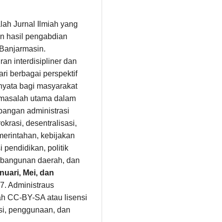
alah Jurnal Ilmiah yang
n hasil pengabdian
 Banjarmasin.
n interdisipliner dan
i berbagai perspektif
 nyata bagi masyarakat
masalah utama dalam
angan administrasi
okrasi, desentralisasi,
erintahan, kebijakan
 pendidikan, politik
pembangunan daerah, dan
nuari, Mei, dan
7. Administraus
ah CC-BY-SA atau lisensi
busi, penggunaan, dan