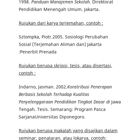
1998.
Panduan Manajemen Sekolah.
Direktorat
Pendidikan Menengah Umum. Jakarta.
Rujukan dari karya terjemahan, contoh :
Sztompka, Piotr.2005. Sosiologi Perubahan
Sosial (Terjemahan Aliman dan) Jakarta
:Penerbit Prenada
Rujukan berupa skripsi, tesis, atau disertasi,
contoh :
Indarno, Jasman. 2002.
Konstribusi Penerapan
Berbasis Sekolah Terhadap Kualitas
Penyelenggaraan Pendidikan Tingkat Dasar di
Jawa
Tengah
.
Tesis. Semarang: Program Pasca
SarjanaUniversitas Diponegoro.
Rujukan berupa makalah yang disajikan dalam
seminar, penataran, atau lokarya, contoh: