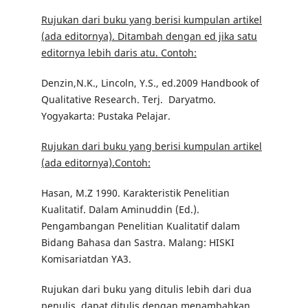
Rujukan dari buku yang berisi kumpulan artikel
(ada editornya). Ditambah dengan ed jika satu
editornya lebih daris atu. Contoh:
Denzin,N.K., Lincoln, Y.S., ed.2009 Handbook of
Qualitative Research. Terj. Daryatmo.
Yogyakarta: Pustaka Pelajar.
Rujukan dari buku yang berisi kumpulan artikel
(ada editornya).Contoh:
Hasan, M.Z 1990. Karakteristik Penelitian
Kualitatif. Dalam Aminuddin (Ed.).
Pengambangan Penelitian Kualitatif dalam
Bidang Bahasa dan Sastra. Malang: HISKI
Komisariatdan YA3.
Rujukan dari buku yang ditulis lebih dari dua
penulis, dapat ditulis dengan menambahkan